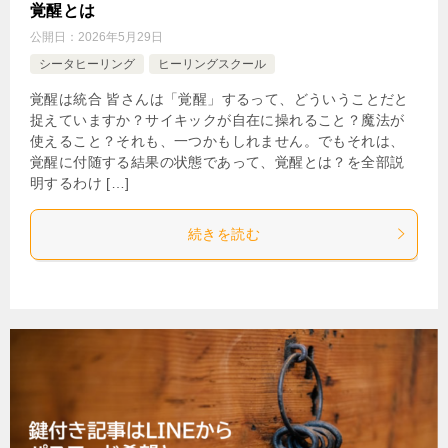
覚醒とは
公開日：
2026年5月29日
シータヒーリング
ヒーリングスクール
覚醒は統合 皆さんは「覚醒」するって、どういうことだと
捉えていますか？サイキックが自在に操れること？魔法が
使えること？それも、一つかもしれません。でもそれは、
覚醒に付随する結果の状態であって、覚醒とは？を全部説
明するわけ […]
続きを読む