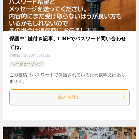
保護中: 鍵付き記事。LINEでパスワード問い合わせ
てね。
公開日：
2026年5月21日
シータヒーリング
この投稿はパスワードで保護されているため抜粋文はあり
ません。
続きを読む