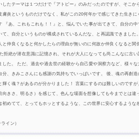
いしたテーマは１つだけで『アトピー』のみだったのですが、そこか
皮膚炎というものだけでなく、私がこの20何年かで感じてきた生きに
す 『あ、これもこれも！！』と、悩んでいた事が出てきて、自分の中
いて、自分というものが構成されているんだな、と再認識できました。
人と仲良くなると何かしたらの理由が無いのに何故か仲良くなると関
けた拒絶が潜在意識に記憶され、それが大人になっても尚こんなに古い
ました。 ただ、過去や過去世の経験から自己愛や洞察力など、様々な
自分、きみこさんにも感謝の気持ちでいっぱいです。 後、魂の再創造
と輝く魂？があるのが分かりました！ 言葉にするのは難しいのですが
前向きさ、明るさ）を感じて、色んな場面を想像しても今までとは違
は初めてて、とってもホッとするような、この世界に安心するような
ンライン）