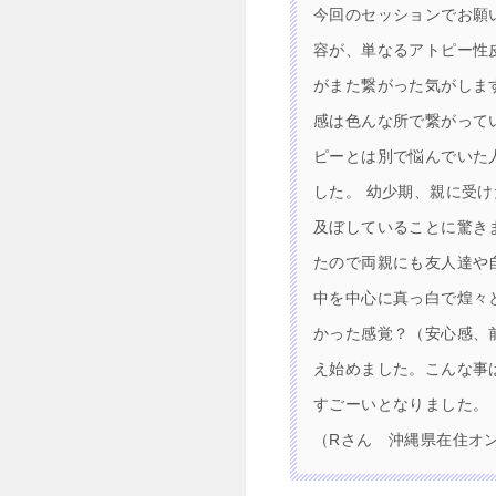
今回のセッションでお願
容が、単なるアトピー性
がまた繋がった気がしま
感は色んな所で繋がって
ピーとは別で悩んでいた
した。 幼少期、親に受
及ぼしていることに驚き
たので両親にも友人達や
中を中心に真っ白で煌々
かった感覚？（安心感、
え始めました。こんな事
すごーいとなりました。
（Rさん 沖縄県在住オ