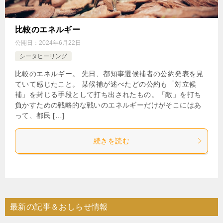
比較のエネルギー
公開日：
2024年6月22日
シータヒーリング
比較のエネルギー。 先日、都知事選候補者の公約発表を見
ていて感じたこと。 某候補が述べたどの公約も「対立候
補」を封じる手段として打ち出されたもの。「敵」を打ち
負かすための戦略的な戦いのエネルギーだけがそこにはあ
って、都民 […]
続きを読む
最新の記事＆おしらせ情報