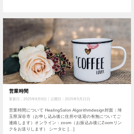
営業時間
更新日：
2025年8月9日
公開日：
2025年5月21日
営業時間について HealingSalon Algorithmdesign対面：埼
玉県深谷市（お申し込み後に住所や送迎の有無についてご
連絡します）オンライン：zoom（お振込み後にZoomリン
クをお送りします） シータヒ […]