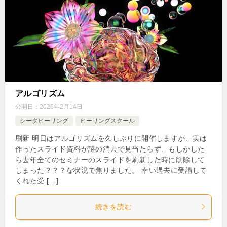
アルゴリズム
公開日：
2026年2月14日
シータヒーリング
ヒーリングスクール
刷新 明日はアルゴリズムを久しぶりに開催しますが、実は
作ったスライド資料が謎の消去で見当たらず、もしかした
ら去年全てのセミナーのスライドを刷新した時に削除して
しまった？？？な状況で焦りました。 幸い過去に受講して
くれた受 […]
続きを読む