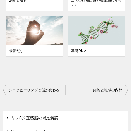
決断と選択
全ての存在は脳神経細胞にそっ
くり
最善だな
基礎DNA
投
シータヒーリングで脳が変わる
細胞と地球の内部
稿
ナ
ビ
リレ5的直感脳の補足解説
ゲ