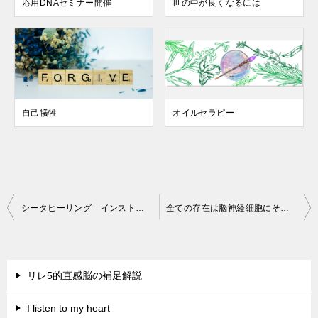
応用DNAセミナー開催
世の中が良くなるには
自己犠牲
オイルセラピー
投
シータヒーリング インストラクターとして活躍するには（セッションで活躍含む）
全ての存在は脳神経細胞にそっくり
稿
ナ
ビ
リレ5的直感脳の補足解説
ゲ
I listen to my heart