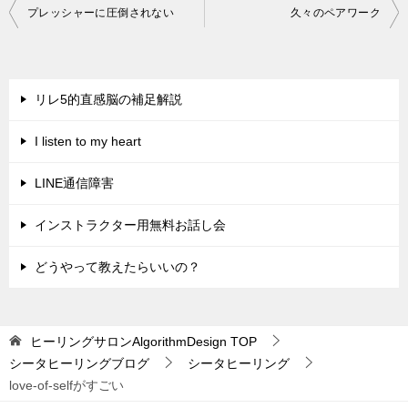
投
プレッシャーに圧倒されない
久々のペアワーク
稿
ナ
ビ
リレ5的直感脳の補足解説
ゲ
I listen to my heart
ー
シ
LINE通信障害
ョ
インストラクター用無料お話し会
ン
どうやって教えたらいいの？
ヒーリングサロンAlgorithmDesign
TOP
シータヒーリングブログ
シータヒーリング
love-of-selfがすごい