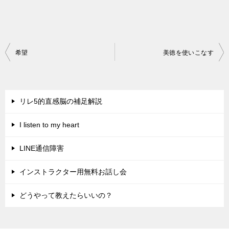
投
希望
美徳を使いこなす
稿
ナ
ビ
リレ5的直感脳の補足解説
ゲ
I listen to my heart
ー
シ
LINE通信障害
ョ
インストラクター用無料お話し会
ン
どうやって教えたらいいの？