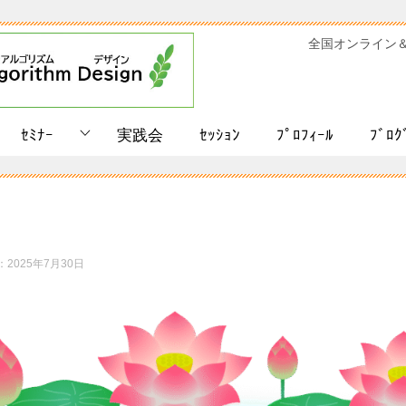
全国オンライン
ｾﾐﾅｰ
実践会
ｾｯｼｮﾝ
ﾌﾟﾛﾌｨｰﾙ
ﾌﾞﾛｸ
：
2025年7月30日