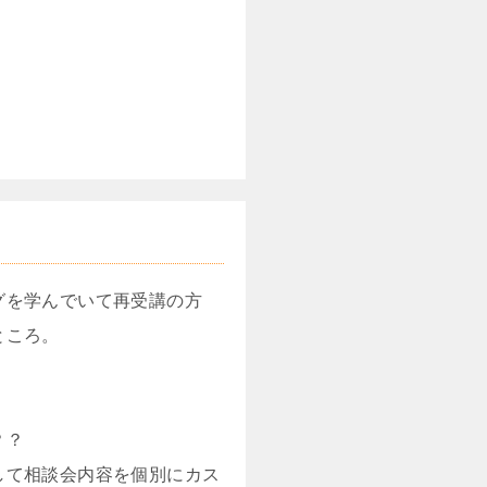
グを学んでいて再受講の方
ところ。
？？
して相談会内容を個別にカス