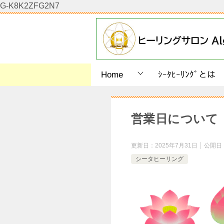
G-K8K2ZFG2N7
Home
ｼｰﾀﾋｰﾘﾝｸﾞとは
営業日について
更新日：
2025年7月31日
公開日
シータヒーリング