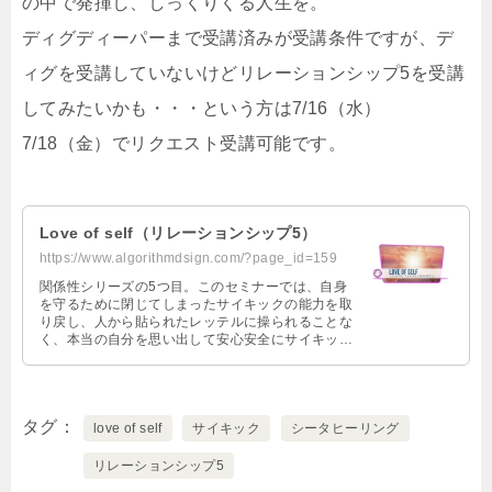
の中で発揮し、しっくりくる人生を。
ディグディーパーまで受講済みが受講条件ですが、デ
ィグを受講していないけどリレーションシップ5を受講
してみたいかも・・・という方は7/16（水）
7/18（金）でリクエスト受講可能です。
Love of self（リレーションシップ5）
https://www.algorithmdsign.com/?page_id=159
関係性シリーズの5つ目。このセミナーでは、自身
を守るために閉じてしまったサイキックの能⼒を取
り戻し、人から貼られたレッテルに操られることな
く、本当の自分を思い出して安心安全にサイキック
でありながら生きるために大切なことを学びます。
あなたの本質は、何ですか？
タグ
love of self
サイキック
シータヒーリング
リレーションシップ5