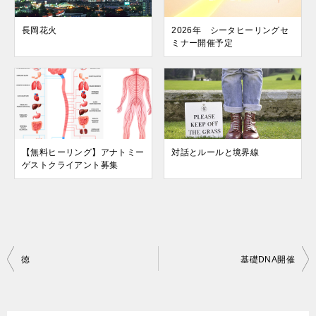
長岡花火
2026年 シータヒーリングセ
ミナー開催予定
【無料ヒーリング】アナトミー
対話とルールと境界線
ゲストクライアント募集
投
徳
基礎DNA開催
稿
ナ