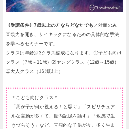
《受講条件》7歳以上の方ならどなたでも
／対面のみ
直観力を開き、サイキックになるための具体的な手法
を学べるセミナーです。
クラスは年齢別3クラス編成になります。①子ども向け
クラス（7歳～11歳）②ヤングクラス（12歳～15歳）
③大人クラス（16歳以上）
＊こども向けクラス＊
「我が子が何か視える！と騒ぐ」「スピリチュア
ルな言動が多くて、胎内記憶を話す」「敏感で生
きづらそう」など、直観的な子供が今、多く生ま