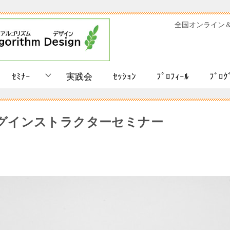
全国オンライン
ｾﾐﾅｰ
実践会
ｾｯｼｮﾝ
ﾌﾟﾛﾌｨｰﾙ
ﾌﾞﾛｸ
グインストラクターセミナー