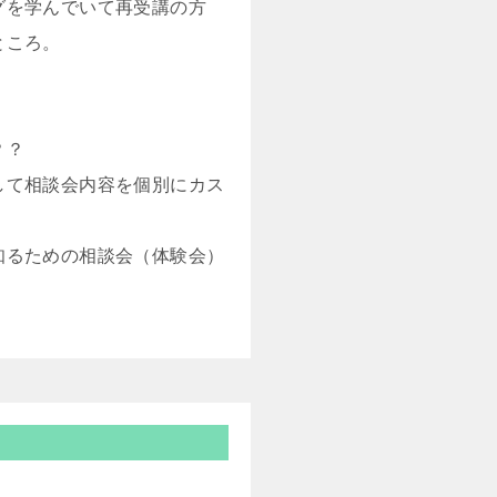
グを学んでいて再受講の方
ところ。
？？
して相談会内容を個別にカス
知るための相談会（体験会）