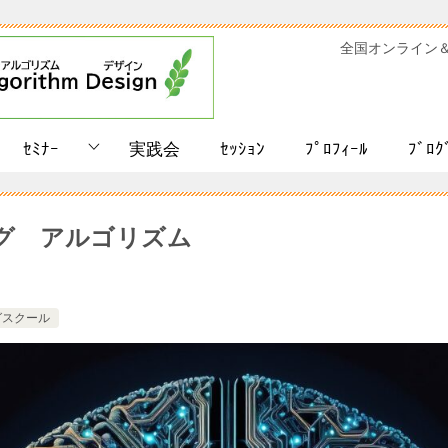
全国オンライン
ｾﾐﾅｰ
実践会
ｾｯｼｮﾝ
ﾌﾟﾛﾌｨｰﾙ
ﾌﾞﾛｸ
グ アルゴリズム
グスクール