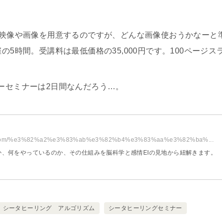
。映像や画像を用意するのですが、どんな画像使おうかなーと
の5時間。受講料は最低価格の35,000円です。100ページ
ーセミナーは2日間なんだろう…。
sign.com/%e3%82%a2%e3%83%ab%e3%82%b4%e3%83%aa%e3%82%ba%...
、何をやっているのか、その仕組みを脳科学と感情EIの見地から紐解きます。
シータヒーリング アルゴリズム
シータヒーリングセミナー