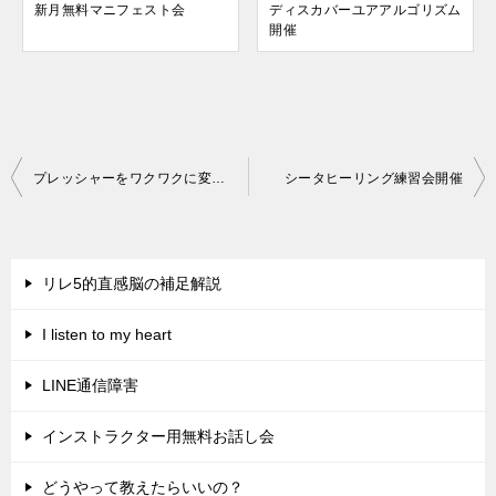
新月無料マニフェスト会
ディスカバーユアアルゴリズム
開催
投
プレッシャーをワクワクに変えるには
シータヒーリング練習会開催
稿
ナ
ビ
リレ5的直感脳の補足解説
ゲ
I listen to my heart
ー
シ
LINE通信障害
ョ
インストラクター用無料お話し会
ン
どうやって教えたらいいの？