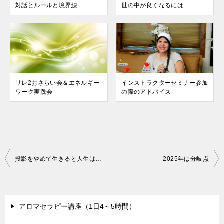
対話とルールと境界線
世の中が良くなるには
リレ2おさらい会＆エネルギー
インストラクターセミナー参加
ワーク実践会
の際のアドバイス
投
投影をやめて生きると人生は楽になる
2025年は分岐点
稿
ナ
ビ
アロマセラピー講座（1日4～5時間）
ゲ