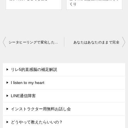
くり
投
シータヒーリングで変化した現実
あなたはあなたのままで完全
稿
ナ
ビ
リレ5的直感脳の補足解説
ゲ
I listen to my heart
ー
シ
LINE通信障害
ョ
インストラクター用無料お話し会
ン
どうやって教えたらいいの？