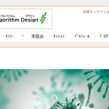
全国オンライン
ｾﾐﾅｰ
実践会
ｾｯｼｮﾝ
ﾌﾟﾛﾌｨｰﾙ
ﾌﾞﾛｸ