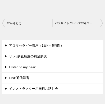
投
豊かさとは
パラサイトクレンズ対策ワーク会
稿
ナ
ビ
アロマセラピー講座（1日4～5時間）
ゲ
リレ5的直感脳の補足解説
ー
シ
I listen to my heart
ョ
LINE通信障害
ン
インストラクター用無料お話し会