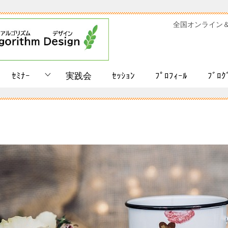
全国オンライン
ｾﾐﾅｰ
実践会
ｾｯｼｮﾝ
ﾌﾟﾛﾌｨｰﾙ
ﾌﾞﾛｸ