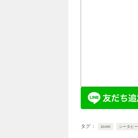
タグ
zoom
シータヒ