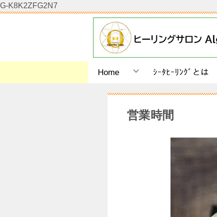
G-K8K2ZFG2N7
Home
ｼｰﾀﾋｰﾘﾝｸﾞとは
営業時間