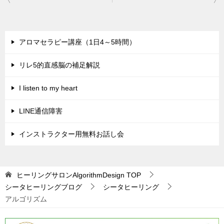
稿
ナ
ビ
アロマセラピー講座（1日4～5時間）
ゲ
リレ5的直感脳の補足解説
ー
シ
I listen to my heart
ョ
LINE通信障害
ン
インストラクター用無料お話し会
ヒーリングサロンAlgorithmDesign
TOP
シータヒーリングブログ
シータヒーリング
アルゴリズム