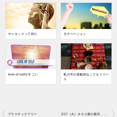
サイキックって何だ
モチベーション
love-of-selfがすごい
私の中の直観的なこどもリリー
ス
投
プラスチックフリー
2/17（火）さそり座の新月、金環日食、太陰暦の元旦、祈年祭のクアドラプル（四重）コンボでマニフェスト大吉日です