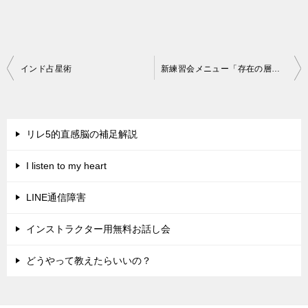
投
インド占星術
新練習会メニュー「存在の層と人体」
稿
ナ
ビ
リレ5的直感脳の補足解説
ゲ
I listen to my heart
ー
シ
LINE通信障害
ョ
インストラクター用無料お話し会
ン
どうやって教えたらいいの？