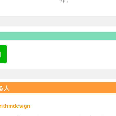
です。
る人
rithmdesign