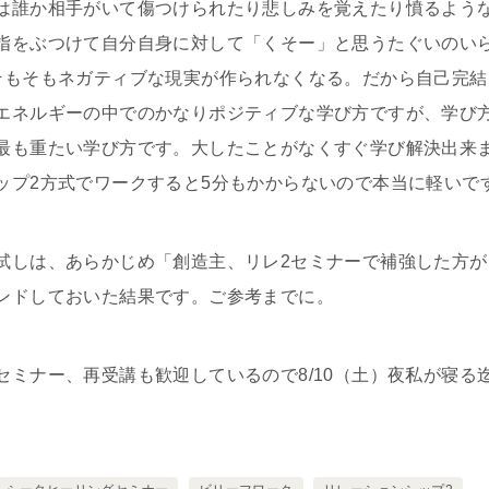
は誰か相手がいて傷つけられたり悲しみを覚えたり憤るよう
指をぶつけて自分自身に対して「くそー」と思うたぐいのい
そもそもネガティブな現実が作られなくなる。だから自己完
エネルギーの中でのかなりポジティブな学び方ですが、学び
最も重たい学び方です。大したことがなくすぐ学び解決出来
ップ2方式でワークすると5分もかからないので本当に軽いで
試しは、あらかじめ「創造主、リレ2セミナーで補強した方
ンドしておいた結果です。ご参考までに。
セミナー、再受講も歓迎しているので8/10（土）夜私が寝る