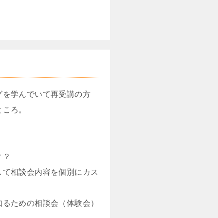
グを学んでいて再受講の方
ところ。
？？
して相談会内容を個別にカス
知るための相談会（体験会）