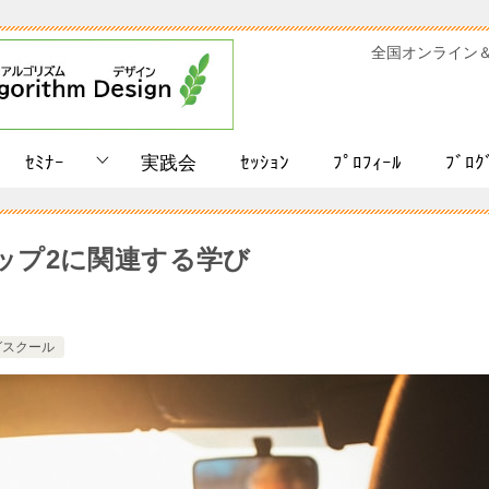
全国オンライン
ｾﾐﾅｰ
実践会
ｾｯｼｮﾝ
ﾌﾟﾛﾌｨｰﾙ
ﾌﾞﾛｸ
ップ2に関連する学び
グスクール