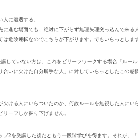
い人に遭遇する。
先に進む場面でも、絶対に下がらず無理矢理突っ込んで来る
ては危険運転なのでこちらが下がります。でもいらっとしま
受講していない方は、これをビリーフワークする場合「ルー
り合いに欠けた自分勝手な人」に対していらっとしたこの感
が欠ける人にいらついたのか、何故ルールを無視した人にい
ビリーフしか掘り下げません。
ップ2を受講した後だともう一段階学びを得ます。それが、